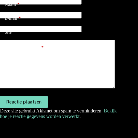
Naam
*
E-mail
*
Site
Reactie toevoegen
*
Reactie plaatsen
Deze site gebruikt Akismet om spam te verminderen.
Bekijk
hoe je reactie gegevens worden verwerkt
.