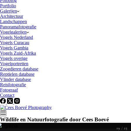
Fotoblog
Portfolio
Galerijen
Architectuur
Landschappen
Panoramafotografie
Vogelgalerijen
Vogels Nederland
Vogels Curacau
Vogels Gambia
Vogels Zuid-Afrika
Vogels overige
Vogelportretten
Zoogdieren database
Reptielen database
Vlinder database
Reisfotografie
Fotograaf
Contact
Wildlife en Natuurfotografie door Cees Boevé
19
/
23