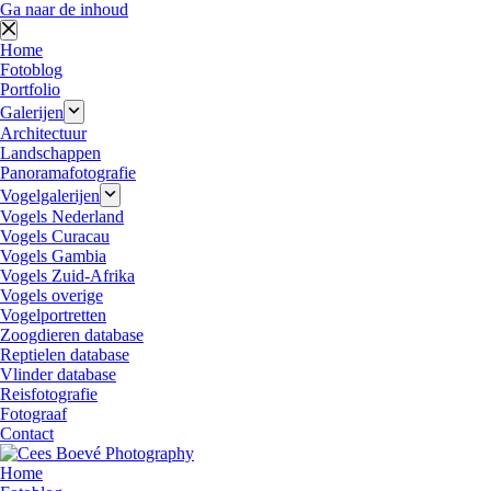
Ga naar de inhoud
Home
Fotoblog
Portfolio
Galerijen
Architectuur
Landschappen
Panoramafotografie
Vogelgalerijen
Vogels Nederland
Vogels Curacau
Vogels Gambia
Vogels Zuid-Afrika
Vogels overige
Vogelportretten
Zoogdieren database
Reptielen database
Vlinder database
Reisfotografie
Fotograaf
Contact
Home