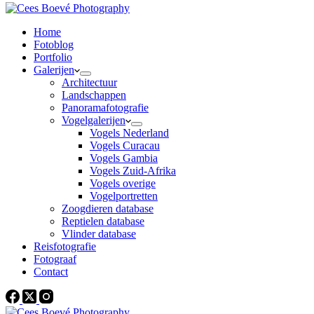
Home
Fotoblog
Portfolio
Galerijen
Architectuur
Landschappen
Panoramafotografie
Vogelgalerijen
Vogels Nederland
Vogels Curacau
Vogels Gambia
Vogels Zuid-Afrika
Vogels overige
Vogelportretten
Zoogdieren database
Reptielen database
Vlinder database
Reisfotografie
Fotograaf
Contact