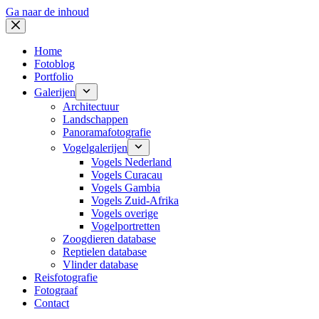
Ga naar de inhoud
Home
Fotoblog
Portfolio
Galerijen
Architectuur
Landschappen
Panoramafotografie
Vogelgalerijen
Vogels Nederland
Vogels Curacau
Vogels Gambia
Vogels Zuid-Afrika
Vogels overige
Vogelportretten
Zoogdieren database
Reptielen database
Vlinder database
Reisfotografie
Fotograaf
Contact