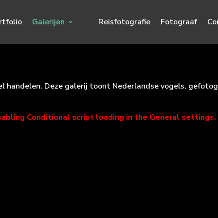
rtfolio
Galerijen
Reisfotografie
Fotograaf
Co
el handelen. Deze galerij toont Nederlandse vogels, gefoto
sabling Conditional script loading in the General settings.