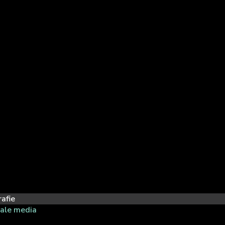
afie
iale media