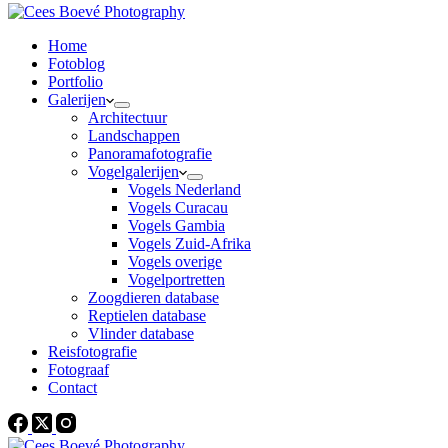
Home
Fotoblog
Portfolio
Galerijen
Architectuur
Landschappen
Panoramafotografie
Vogelgalerijen
Vogels Nederland
Vogels Curacau
Vogels Gambia
Vogels Zuid-Afrika
Vogels overige
Vogelportretten
Zoogdieren database
Reptielen database
Vlinder database
Reisfotografie
Fotograaf
Contact