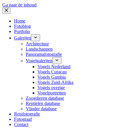
Ga naar de inhoud
Home
Fotoblog
Portfolio
Galerijen
Architectuur
Landschappen
Panoramafotografie
Vogelgalerijen
Vogels Nederland
Vogels Curacau
Vogels Gambia
Vogels Zuid-Afrika
Vogels overige
Vogelportretten
Zoogdieren database
Reptielen database
Vlinder database
Reisfotografie
Fotograaf
Contact