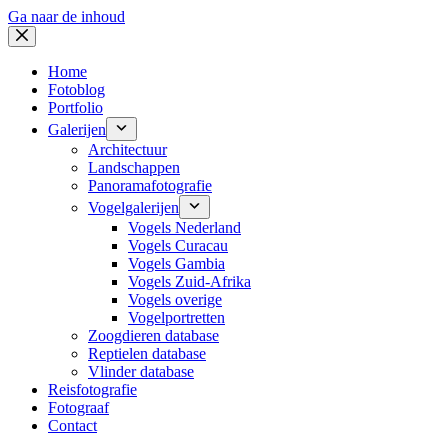
Ga naar de inhoud
Home
Fotoblog
Portfolio
Galerijen
Architectuur
Landschappen
Panoramafotografie
Vogelgalerijen
Vogels Nederland
Vogels Curacau
Vogels Gambia
Vogels Zuid-Afrika
Vogels overige
Vogelportretten
Zoogdieren database
Reptielen database
Vlinder database
Reisfotografie
Fotograaf
Contact