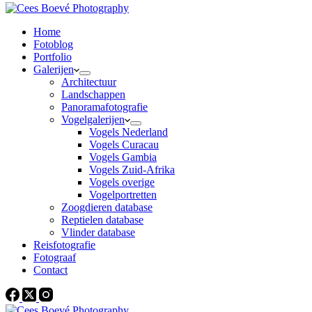
Home
Fotoblog
Portfolio
Galerijen
Architectuur
Landschappen
Panoramafotografie
Vogelgalerijen
Vogels Nederland
Vogels Curacau
Vogels Gambia
Vogels Zuid-Afrika
Vogels overige
Vogelportretten
Zoogdieren database
Reptielen database
Vlinder database
Reisfotografie
Fotograaf
Contact