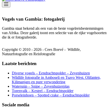
Vogels van Gambia: fotogalerij
Gambia staat bekend als een van de beste vogelreisbestemmingen
van Afrika. Deze galerij toont een selectie van de rijke vogelsoorten
die ik er fotografeerde.
Copyright © 2010 - 2026 - Cees Boevé - Wildlife,
Natuurfotografie en Reisfotografie
Laatste berichten
Diverse vogels – Eendrachtspolder – Zevenhuizen
Wildlife fotografie in Amboseli en Tsavo West. Olifanten,
Kilimanjaro en pure verwondering
Watersnip – Snipe – Zevenhuizerplas
Torenvalk – Kestrel – Eendrachtspolder
Porseleinhoen – Spotted crake – Eendrachtspolder
Sociale media