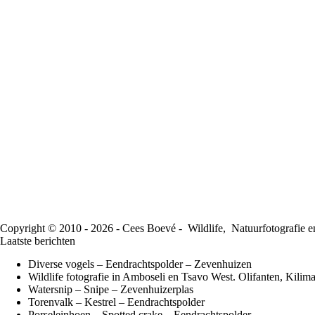
Copyright © 2010 - 2026 - Cees Boevé - Wildlife, Natuurfotografie en
Laatste berichten
Diverse vogels – Eendrachtspolder – Zevenhuizen
Wildlife fotografie in Amboseli en Tsavo West. Olifanten, Kili
Watersnip – Snipe – Zevenhuizerplas
Torenvalk – Kestrel – Eendrachtspolder
Porseleinhoen – Spotted crake – Eendrachtspolder