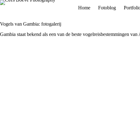
Ga
Home
Fotoblog
Portfoli
naar
de
inhoud
Vogels van Gambia: fotogalerij
Gambia staat bekend als een van de beste vogelreisbestemmingen van Afri