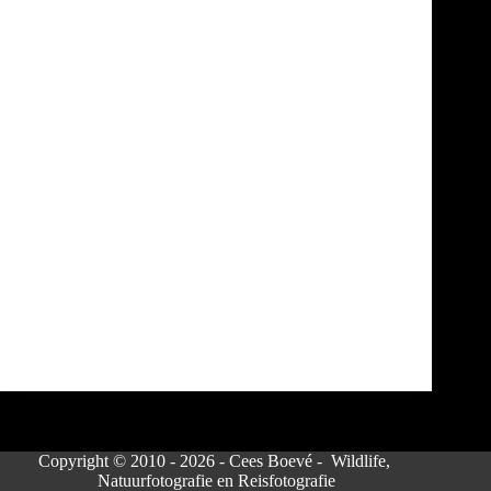
Groepsverkrachting van vier mannetjes met één
vrouwtje. De groepsverkrachting zou onderdeel van
een evolutionaire strategie van de eend zijn. De
verkrachting is een natuurlijke
voortplantingsstrategie van eenden, waarbij de
vrouwtjes eend er zelf voor zorgt dat het zaad van
het…
Cees Boevé
24 april 2025
Copyright © 2010 - 2026 - Cees Boevé - Wildlife,
Natuurfotografie en Reisfotografie